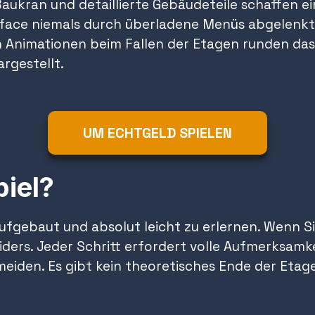
ukran und detaillierte Gebäudeteile schaffen ei
ace niemals durch überladene Menüs abgelenkt. D
n Animationen beim Fallen der Etagen runden das
rgestellt.
UM ECHTGELD SPIELEN
piel?
ufgebaut und absolut leicht zu erlernen. Wenn Si
ders. Jeder Schritt erfordert volle Aufmerksamkei
meiden. Es gibt kein theoretisches Ende der Etag