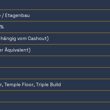
 / Etagenbau
6%
bhängig vom Cashout)
er Äquivalent)
, Temple Floor, Triple Build