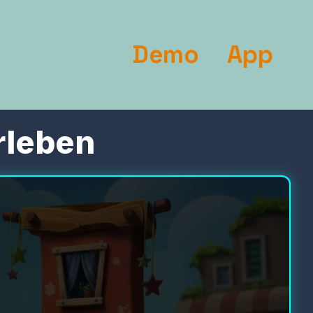
Demo
App
rleben