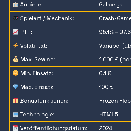
Anbieter:
Galaxsys
Spielart / Mechanik:
Crash-Game
RTP:
95.1% – 97.
Volatilität:
Variabel (a
Max. Gewinn:
1.000 € (od
Min. Einsatz:
0.1 €
Max. Einsatz:
100 €
Bonusfunktionen:
Frozen Floor
Technologie:
HTML5
Veröffentlichungsdatum:
2024